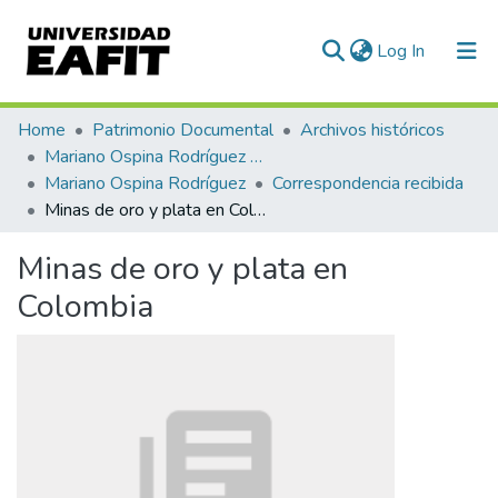
(current)
Log In
Communities & Collections
Home
Patrimonio Documental
Archivos históricos
Mariano Ospina Rodríguez (1826 -1912)
All of DSpace
Mariano Ospina Rodríguez
Correspondencia recibida
Minas de oro y plata en Colombia
Statistics
Minas de oro y plata en
Colombia