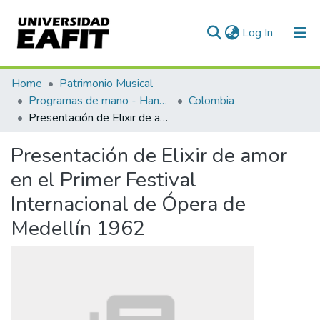
(current)
Log In
Communities & Collections
Home
Patrimonio Musical
Programas de mano - Hand programs
Colombia
All of DSpace
Presentación de Elixir de amor en el Primer Festival Internacional de Ópera de Medellín 1962
Statistics
Presentación de Elixir de amor
en el Primer Festival
Internacional de Ópera de
Medellín 1962