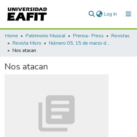
(current)
Log In
Communities & Collections
Home
Patrimonio Musical
Prensa- Press
Revistas
Revista Micro
Número 05, 15 de marzo de 1940
All of DSpace
Nos atacan
Statistics
Nos atacan