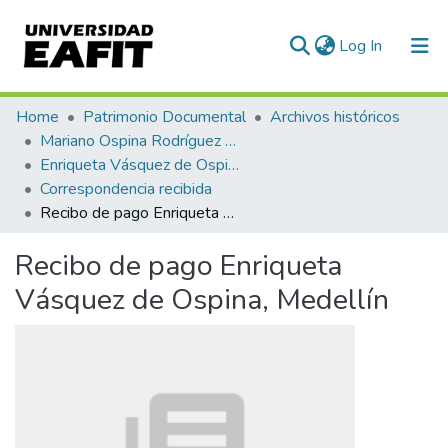
(current)
Log In
Communities & Collections
Home
Patrimonio Documental
Archivos históricos
Mariano Ospina Rodríguez (1826 -1912)
All of DSpace
Enriqueta Vásquez de Ospina
Correspondencia recibida
Statistics
Recibo de pago Enriqueta Vásquez de Ospina, Medellín
Recibo de pago Enriqueta
Vásquez de Ospina, Medellín