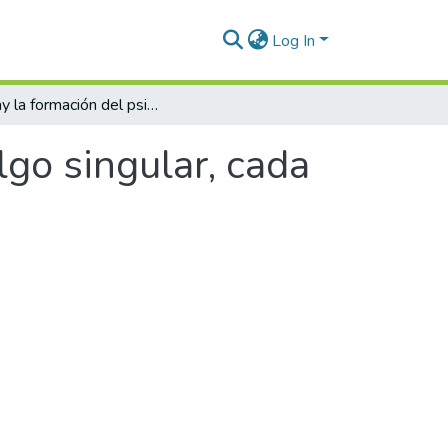
Log In
No hay la formación del psicológo, eso es algo singular, cada uno se forma solo
lgo singular, cada