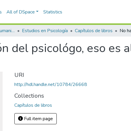
s
All of DSpace
Statistics
Escuela de Artes y Humanidades
Estudios en Psicología
Capítulos de libros
n del psicológo, eso es a
URI
http://hdl.handle.net/10784/26668
Collections
Capítulos de libros
Full item page