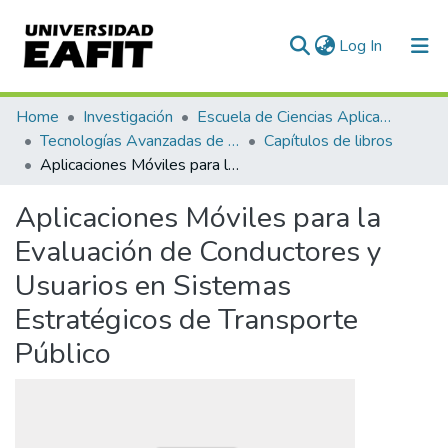
(current)
Log In
Communities & Collections
Home
Investigación
Escuela de Ciencias Aplicadas e Ingeniería
Tecnologías Avanzadas de Producción y Mantenimiento Industrial - TAPMI
Capítulos de libros
All of DSpace
Aplicaciones Móviles para la Evaluación de Conductores y Usuarios en Sistemas Estratégicos de Transporte Público
Statistics
Aplicaciones Móviles para la
Evaluación de Conductores y
Usuarios en Sistemas
Estratégicos de Transporte
Público