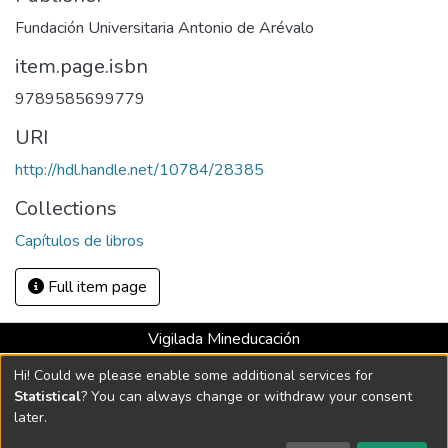
Fundación Universitaria Antonio de Arévalo
item.page.isbn
9789585699779
URI
http://hdl.handle.net/10784/28385
Collections
Capítulos de libros
Full item page
Vigilada Mineducación
Universidad con Acreditación Institucional hasta 2026 -
Hi! Could we please enable some additional services for
Resolución MEN 2158 de 2018
Statistical
? You can always change or withdraw your consent
later.