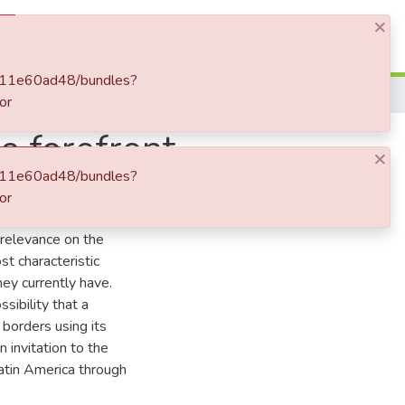
×
Log In
93e11e60ad48/bundles?
or
he forefront
×
93e11e60ad48/bundles?
or
tion about Korean
 relevance on the
st characteristic
ey currently have.
sibility that a
 borders using its
n invitation to the
atin America through