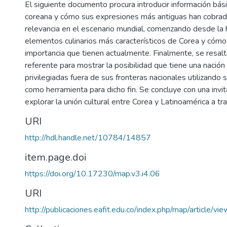
El siguiente documento procura introducir información bási
coreana y cómo sus expresiones más antiguas han cobrad
relevancia en el escenario mundial, comenzando desde la h
elementos culinarios más característicos de Corea y cómo
importancia que tienen actualmente. Finalmente, se resalt
referente para mostrar la posibilidad que tiene una nació
privilegiadas fuera de sus fronteras nacionales utilizando s
como herramienta para dicho fin. Se concluye con una invita
explorar la unión cultural entre Corea y Latinoamérica a tr
URI
http://hdl.handle.net/10784/14857
item.page.doi
https://doi.org/10.17230/map.v3.i4.06
URI
http://publicaciones.eafit.edu.co/index.php/map/article/v