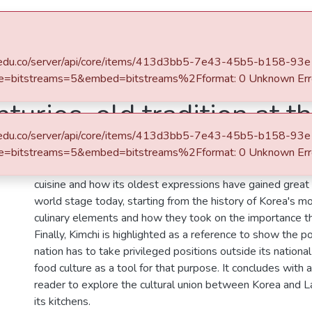
s
All of DSpace
Statistics
.eafit.edu.co/server/api/core/items/413d3bb5-7e43-45b5-b158-
e=bitstreams=5&embed=bitstreams%2Fformat: 0 Unknown Err
turies-old tradition at t
.eafit.edu.co/server/api/core/items/413d3bb5-7e43-45b5-b158-
Description
e=bitstreams=5&embed=bitstreams%2Fformat: 0 Unknown Err
The following document seeks to introduce basic informa
cuisine and how its oldest expressions have gained great
world stage today, starting from the history of Korea's mo
culinary elements and how they took on the importance th
Finally, Kimchi is highlighted as a reference to show the pos
nation has to take privileged positions outside its national
food culture as a tool for that purpose. It concludes with a
reader to explore the cultural union between Korea and L
its kitchens.