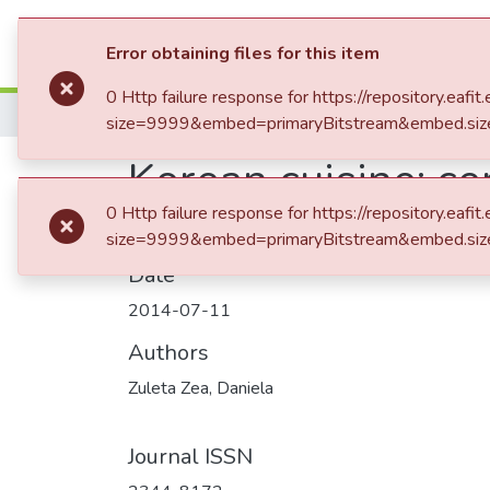
Communities & Collection
Error obtaining files for this item
0 Http failure response for https://repository
Home
size=9999&embed=primaryBitstream&embed.siz
Korean cuisine: cen
0 Http failure response for https://repository
size=9999&embed=primaryBitstream&embed.siz
Date
2014-07-11
Authors
Zuleta Zea, Daniela
Journal ISSN