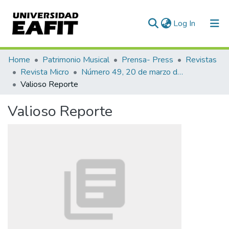
(current)
Log In
Communities & Collections
Home
Patrimonio Musical
Prensa- Press
Revistas
Revista Micro
Número 49, 20 de marzo de 1941
All of DSpace
Valioso Reporte
Statistics
Valioso Reporte