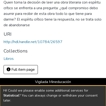
Quien toma la decisión de leer una obra literaria con espíritu
crítico se enfrenta a una pregunta: ¿qué compromiso debo
asumir para recibir de esta obra todo lo que tiene para
darme? El espíritu crítico tiene la respuesta, no se trata solo
de abandonarse
URI
http://hdl.handle.net/10784/26597
Collections
Libros
Full item page
Vigilada Mineducación
Universidad con Acreditación Institucional hasta 2026 -
Hi! Could we please enable some additional services for
Resolución MEN 2158 de 2018
Statistical
? You can always change or withdraw your consent
later.