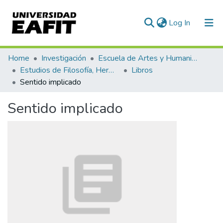
(current)
Log In
Communities & Collections
Home
Investigación
Escuela de Artes y Humanidades
Estudios de Filosofía, Hermenéutica y Narrativas
Libros
All of DSpace
Sentido implicado
Statistics
Sentido implicado