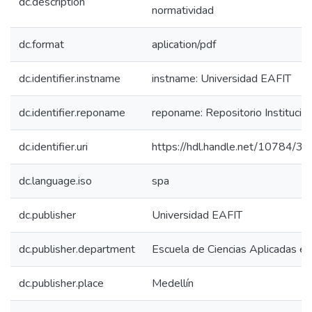
dc.description
normatividad
dc.format
aplication/pdf
dc.identifier.instname
instname: Universidad EAFIT
dc.identifier.reponame
reponame: Repositorio Institucio
dc.identifier.uri
https://hdl.handle.net/10784/3
dc.language.iso
spa
dc.publisher
Universidad EAFIT
dc.publisher.department
Escuela de Ciencias Aplicadas e I
dc.publisher.place
Medellín