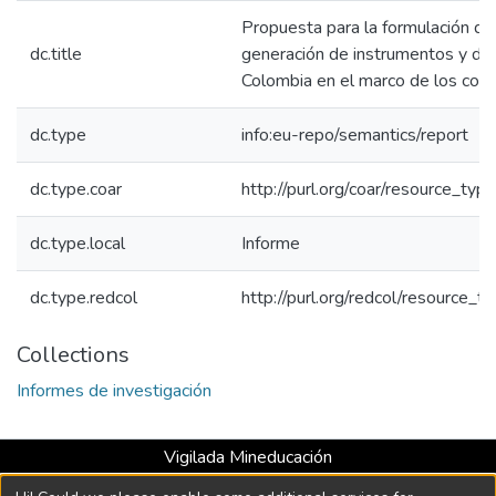
Propuesta para la formulación de
dc.title
generación de instrumentos y dir
Colombia en el marco de los c
dc.type
info:eu-repo/semantics/report
dc.type.coar
http://purl.org/coar/resource_ty
dc.type.local
Informe
dc.type.redcol
http://purl.org/redcol/resource_ty
Collections
Informes de investigación
Vigilada Mineducación
Universidad con Acreditación Institucional hasta 2026 -