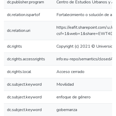
dc.publisher.program
Centro de Estudios Urbanos y 
dc.relation.ispartof
Fortalecimiento o solución de asu
https://eafit.sharepoint.com/:
dc.relation.uri
csf=1&web=1&share=EWT4D
dc.rights
Copyright (c) 2021 © Universidad
dc.rights.accessrights
info:eu-repo/semantics/closedAc
dc.rights.local
Acceso cerrado
dc.subject.keyword
Movilidad
dc.subject.keyword
enfoque de género
dc.subject.keyword
gobernanza