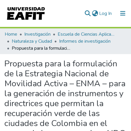
(current)
Log In
Communities & Collections
Home
Investigación
Escuela de Ciencias Aplicadas e Ingeniería
Naturaleza y Ciudad
Informes de investigación
All of DSpace
Propuesta para la formulación de la Estrategia Nacional de Movilidad Activa – ENMA – para la generación de instrumentos y directrices que permitan la recuperación verde de las ciudades de Colombia en el marco de los compromisos NDC
Statistics
Propuesta para la formulación
de la Estrategia Nacional de
Movilidad Activa – ENMA – para
la generación de instrumentos y
directrices que permitan la
recuperación verde de las
ciudades de Colombia en el