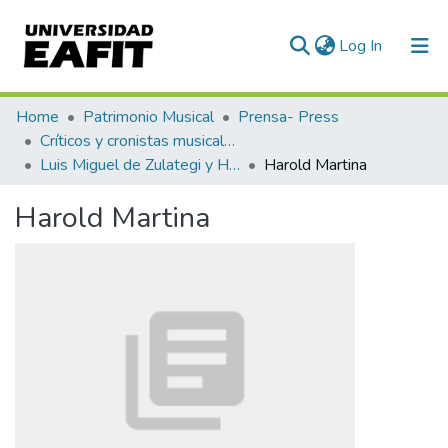
(current)
Log In
Communities & Collections
Home
Patrimonio Musical
Prensa- Press
Críticos y cronistas musicales
All of DSpace
Luis Miguel de Zulategi y Huarte
Harold Martina
Statistics
Harold Martina