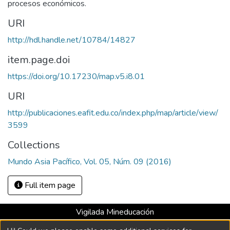
procesos económicos.
URI
http://hdl.handle.net/10784/14827
item.page.doi
https://doi.org/10.17230/map.v5.i8.01
URI
http://publicaciones.eafit.edu.co/index.php/map/article/view/
3599
Collections
Mundo Asia Pacífico, Vol. 05, Núm. 09 (2016)
Full item page
Vigilada Mineducación
Universidad con Acreditación Institucional hasta 2026 -