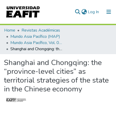
(current)
Log In
Communities & Collections
Home
Revistas Académicas
Mundo Asia Pacífico (MAP)
All of DSpace
Mundo Asia Pacífico, Vol. 05, Núm. 09 (2016)
Shanghai and Chongqing: the “province-level cities” as territorial strategies of the state in the Chinese economy
Statistics
Shanghai and Chongqing: the
“province-level cities” as
territorial strategies of the state
in the Chinese economy