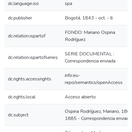
dc.language.iso
spa
dc.publisher
Bogotá, 1843 - oct. - 6
FONDO: Mariano Ospina
dc.relation.ispartof
Rodríguez
SERIE DOCUMENTAL :
dc.relation.ispartofseries
Correspondencia enviada
info:eu-
dc.rights.accessrights
repo/semantics/openAccess
dc.rights.local
Acceso abierto
Ospina Rodríguez, Mariano, 180
dc.subject
1885 - Correspondencia enviada