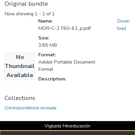
Original bundle
Now showing
1 - 1 of 1
Name:
Down
MOR-C-2 F60-61_p.pdf
load
Size:
3.85 MB
Format:
No
Adobe Portable Document
Thumbnail
Format
Available
Description:
Collections
Correspondencia enviada
Vigilada Mineducación
Universidad con Acreditación Institucional hasta 2026 -