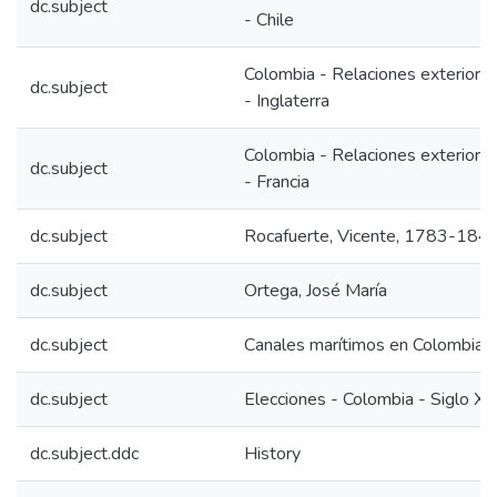
dc.subject
- Chile
Colombia - Relaciones exteriore
dc.subject
- Inglaterra
Colombia - Relaciones exteriore
dc.subject
- Francia
dc.subject
Rocafuerte, Vicente, 1783-184
dc.subject
Ortega, José María
dc.subject
Canales marítimos en Colombia
dc.subject
Elecciones - Colombia - Siglo XI
dc.subject.ddc
History