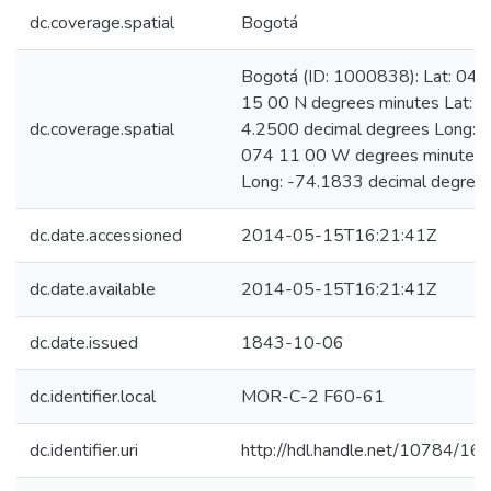
dc.coverage.spatial
Bogotá
Bogotá (ID: 1000838): Lat: 04
15 00 N degrees minutes Lat:
dc.coverage.spatial
4.2500 decimal degrees Long:
074 11 00 W degrees minutes
Long: -74.1833 decimal degree
dc.date.accessioned
2014-05-15T16:21:41Z
dc.date.available
2014-05-15T16:21:41Z
dc.date.issued
1843-10-06
dc.identifier.local
MOR-C-2 F60-61
dc.identifier.uri
http://hdl.handle.net/10784/16