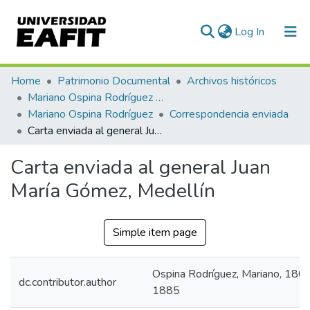
(current)
Log In
Communities & Collections
Home
Patrimonio Documental
Archivos históricos
Mariano Ospina Rodríguez (1826 -1912)
All of DSpace
Mariano Ospina Rodríguez
Correspondencia enviada
Carta enviada al general Juan María Gómez, Medellín
Statistics
Carta enviada al general Juan
María Gómez, Medellín
Simple item page
Ospina Rodríguez, Mariano, 180
dc.contributor.author
1885