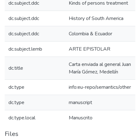
dc.subject.ddc
Kinds of persons treatment
dc.subject.ddc
History of South America
dc.subject.ddc
Colombia & Ecuador
dc.subject.lemb
ARTE EPISTOLAR
Carta enviada al general Juan
dc.title
María Gómez, Medellín
dc.type
info:eu-repo/semantics/other
dc.type
manuscript
dc.type.local
Manuscrito
Files