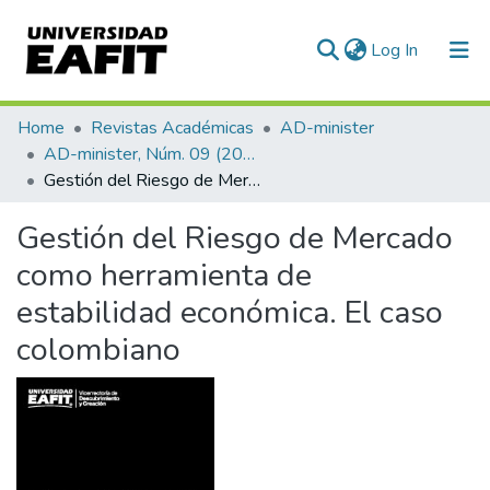
(current)
Log In
Communities & Collections
Home
Revistas Académicas
AD-minister
AD-minister, Núm. 09 (2006)
All of DSpace
Gestión del Riesgo de Mercado como herramienta de estabilidad económica. El caso colombiano
Statistics
Gestión del Riesgo de Mercado
como herramienta de
estabilidad económica. El caso
colombiano