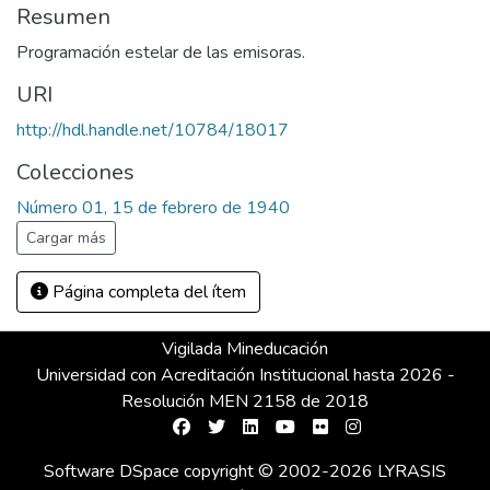
Resumen
Programación estelar de las emisoras.
URI
http://hdl.handle.net/10784/18017
Colecciones
Número 01, 15 de febrero de 1940
Cargar más
Página completa del ítem
Vigilada Mineducación
Universidad con Acreditación Institucional hasta 2026 -
Resolución MEN 2158 de 2018
Software DSpace
copyright © 2002-2026
LYRASIS