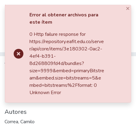
×
Iniciar sesión
Error al obtener archivos para
este ítem
Comunidades
0 Http failure response for
Inicio
Patrimonio Musical
Prensa- Press
Revistas
https://repository.eafit.edu.co/serve
Revista Micro
Número 01, 15 de febrero de 1940
Listar por
r/api/core/items/3e180302-0ac2-
Tablero para programas de lujo
4ef4-b391-
Estadísticas
Tablero para programas de lujo
8d268809fd4d/bundles?
size=9999&embed=primaryBitstre
am&embed.size=bitstreams=5&e
mbed=bitstreams%2Fformat: 0
Fecha
Unknown Error
1940-02-15
Autores
Correa, Camilo