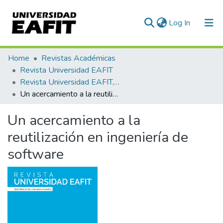
(current)
Log In
Communities & Collections
Home
Revistas Académicas
Revista Universidad EAFIT
All of DSpace
Revista Universidad EAFIT, Vol. 35, Núm. 114 (1999)
Un acercamiento a la reutilización en ingeniería de software
Statistics
Un acercamiento a la
reutilización en ingeniería de
software