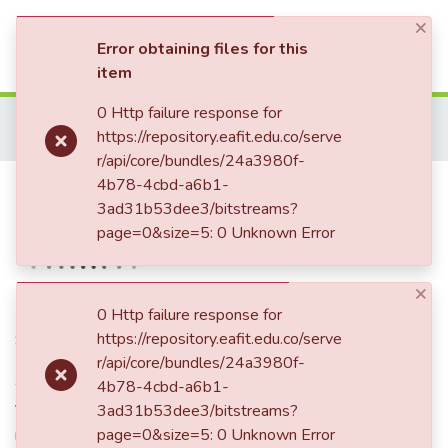
×
(current)
Log In
Error obtaining files for this
item
Communities & Collections
0 Http failure response for
Home
Memoria Fotográfica
Campus e infraestructura
https://repository.eafit.edu.co/serve
Jardines y parques
Laguito entre el Bloque 3 y Bloque 26
All of DSpace
r/api/core/bundles/24a3980f-
Laguito entre el Bloque 3 y
4b78-4cbd-a6b1-
Statistics
3ad31b53dee3/bitstreams?
Bloque 26
page=0&size=5: 0 Unknown Error
×
Publisher
0 Http failure response for
https://repository.eafit.edu.co/serve
Sin identificar
r/api/core/bundles/24a3980f-
Abstract
4b78-4cbd-a6b1-
Vista frontal del lago ubicado entre los bloques 3 y 26 ,
3ad31b53dee3/bitstreams?
rodeado de zonas verdes. Al fondo se destaca un
page=0&size=5: 0 Unknown Error