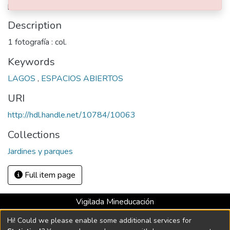
parqueadero y edificaciones de la Universidad.
Description
1 fotografía : col.
Keywords
LAGOS
,
ESPACIOS ABIERTOS
URI
http://hdl.handle.net/10784/10063
Collections
Jardines y parques
Full item page
Vigilada Mineducación
Universidad con Acreditación Institucional hasta 2026 -
Hi! Could we please enable some additional services for
Resolución MEN 2158 de 2018