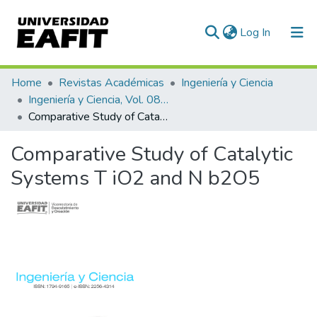
(current)
Log In
Communities & Collections
Home
Revistas Académicas
Ingeniería y Ciencia
Ingeniería y Ciencia, Vol. 08, Núm. 16 (2012)
All of DSpace
Comparative Study of Catalytic Systems T iO2 and N b2O5
Statistics
Comparative Study of Catalytic
Systems T iO2 and N b2O5