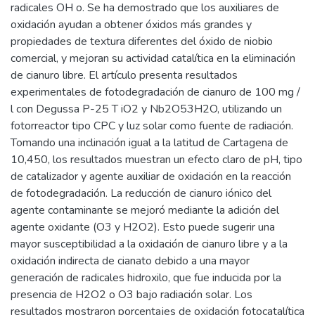
radicales OH o. Se ha demostrado que los auxiliares de
oxidación ayudan a obtener óxidos más grandes y
propiedades de textura diferentes del óxido de niobio
comercial, y mejoran su actividad catalítica en la eliminación
de cianuro libre. El artículo presenta resultados
experimentales de fotodegradación de cianuro de 100 mg /
l con Degussa P-25 T iO2 y Nb2O53H2O, utilizando un
fotorreactor tipo CPC y luz solar como fuente de radiación.
Tomando una inclinación igual a la latitud de Cartagena de
10,450, los resultados muestran un efecto claro de pH, tipo
de catalizador y agente auxiliar de oxidación en la reacción
de fotodegradación. La reducción de cianuro iónico del
agente contaminante se mejoró mediante la adición del
agente oxidante (O3 y H2O2). Esto puede sugerir una
mayor susceptibilidad a la oxidación de cianuro libre y a la
oxidación indirecta de cianato debido a una mayor
generación de radicales hidroxilo, que fue inducida por la
presencia de H2O2 o O3 bajo radiación solar. Los
resultados mostraron porcentajes de oxidación fotocatalítica