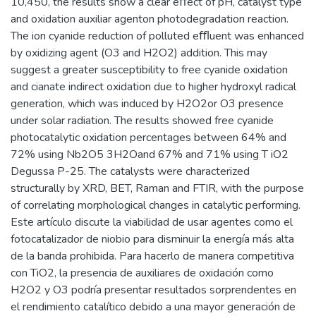
10,450, the results show a clear eﬀect of pH, catalyst type
and oxidation auxiliar agenton photodegradation reaction.
The ion cyanide reduction of polluted eﬄuent was enhanced
by oxidizing agent (O3 and H2O2) addition. This may
suggest a greater susceptibility to free cyanide oxidation
and cianate indirect oxidation due to higher hydroxyl radical
generation, which was induced by H2O2or O3 presence
under solar radiation. The results showed free cyanide
photocatalytic oxidation percentages between 64% and
72% using Nb2O5 3H2Oand 67% and 71% using T iO2
Degussa P-25. The catalysts were characterized
structurally by XRD, BET, Raman and FTIR, with the purpose
of correlating morphological changes in catalytic performing.
Este artículo discute la viabilidad de usar agentes como el
fotocatalizador de niobio para disminuir la energía más alta
de la banda prohibida. Para hacerlo de manera competitiva
con TiO2, la presencia de auxiliares de oxidación como
H2O2 y O3 podría presentar resultados sorprendentes en
el rendimiento catalítico debido a una mayor generación de