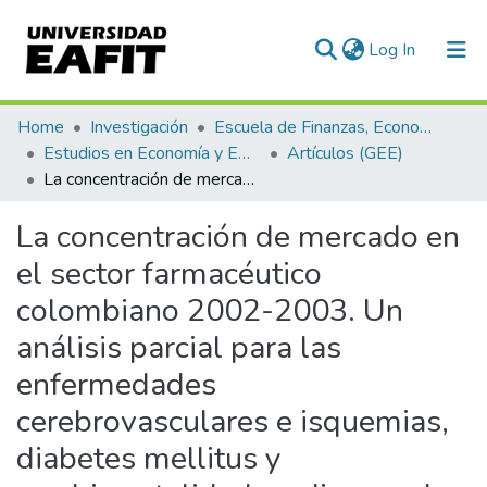
(current)
Log In
Communities & Collections
Home
Investigación
Escuela de Finanzas, Economía y Gobierno
Estudios en Economía y Empresa (GEE)
Artículos (GEE)
All of DSpace
La concentración de mercado en el sector farmacéutico colombiano 2002-2003. Un análisis parcial para las enfermedades cerebrovasculares e isquemias, diabetes mellitus y morbimortalidad cardiovascular.
Statistics
La concentración de mercado en
el sector farmacéutico
colombiano 2002-2003. Un
análisis parcial para las
enfermedades
cerebrovasculares e isquemias,
diabetes mellitus y