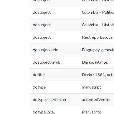
dc.subject
Colombia - Histor
dc.subject
Colombia - Políti
dc.subject
Colombia - Histori
dc.subject
Restrepo Escovar
dc.subject.ddc
Biography, genealo
dc.subject.lemb
Diarios íntimos
dc.title
Diario : 1861, oct
dc.type
manuscript
dc.type.hasVersion
acceptedVersion
dc.type.local
Manuscrito