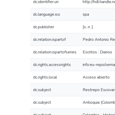
dc.identifier.uri
http://hdl.handl
dc.language.iso
spa
dc.publisher
[s. n. ]
dc.relation.ispartof
Pedro Antonio Re
dc.relation.ispartofseries
Escritos : Diarios
dc.rights.accessrights
info:eu-repo/sem
dc.rights.local
Acceso abierto
dc.subject
Restrepo Escovar 
dc.subject
Antioquia (Colombi