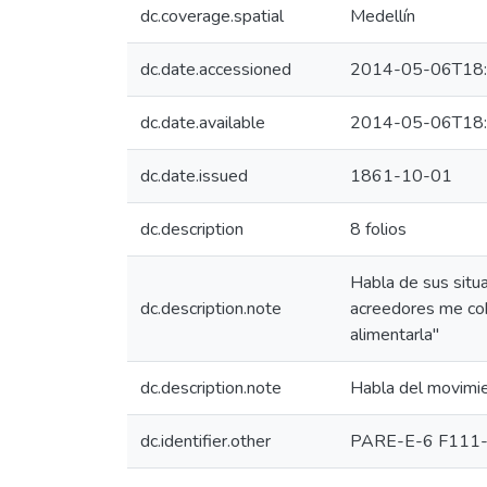
dc.coverage.spatial
Medellín
dc.date.accessioned
2014-05-06T18:
dc.date.available
2014-05-06T18:
dc.date.issued
1861-10-01
dc.description
8 folios
Habla de sus situ
dc.description.note
acreedores me cobr
alimentarla"
dc.description.note
Habla del movimien
dc.identifier.other
PARE-E-6 F111