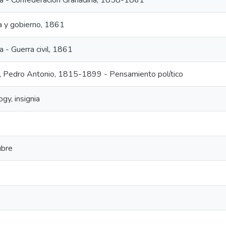
ia - Confederación Granadina, 1858-1861
ca y gobierno, 1861
a - Guerra civil, 1861
, Pedro Antonio, 1815-1899 - Pensamiento político
gy, insignia
ubre