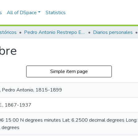
s
All of DSpace
Statistics
stóricos
Pedro Antonio Restrepo Escovar
Diarios personales
ubre
Simple item page
, Pedro Antonio, 1815-1899
 E., 1867-1937
: 06 15 00 N degrees minutes Lat: 6.2500 decimal degrees Lon
 degrees