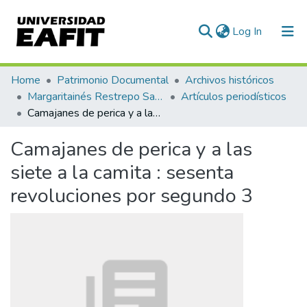
(current)
Log In
Communities & Collections
Home
Patrimonio Documental
Archivos históricos
Margaritainés Restrepo Santamaría
Artículos periodísticos
All of DSpace
Camajanes de perica y a las siete a la camita : sesenta revoluciones por segundo 3
Statistics
Camajanes de perica y a las
siete a la camita : sesenta
revoluciones por segundo 3