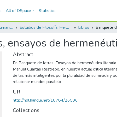
s
All of DSpace
Statistics
Escuela de Artes y Humanidades
Estudios de Filosofía, Hermenéutica y Narrativas
Libros
, ensayos de hermenéutic
Abstract
En Banquete de letras. Ensayos de hermenéutica literaria 
Manuel Cuartas Restrepo, en nuestra actual crítica literar
de las más inteligentes por la pluralidad de su mirada y p
relacionar mundos paralelo
URI
http://hdl.handle.net/10784/26596
Collections