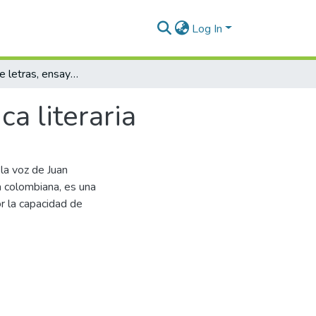
Log In
Banquete de letras, ensayos de hermenéutica literaria
a literaria
la voz de Juan
ia colombiana, es una
or la capacidad de