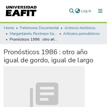
(current)
Log In
Communities & Collections
Home
Patrimonio Documental
Archivos históricos
Margaritainés Restrepo Santamaría
Artículos periodísticos
All of DSpace
Pronósticos 1986 : otro año igual de gordo, igual de largo
Statistics
Pronósticos 1986 : otro año
igual de gordo, igual de largo