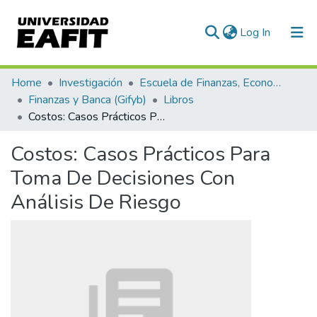
(current)
Log In
Communities & Collections
Home
Investigación
Escuela de Finanzas, Economía y Gobierno
Finanzas y Banca (Gifyb)
Libros
All of DSpace
Costos: Casos Prácticos Para Toma De Decisiones Con Análisis De Riesgo
Statistics
Costos: Casos Prácticos Para
Toma De Decisiones Con
Análisis De Riesgo