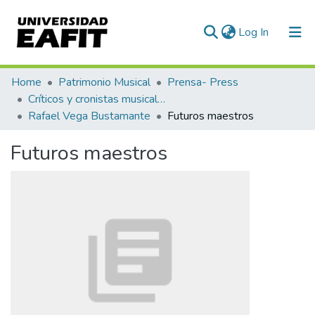
(current)
Log In
Communities & Collections
Home
Patrimonio Musical
Prensa- Press
Críticos y cronistas musicales
All of DSpace
Rafael Vega Bustamante
Futuros maestros
Statistics
Futuros maestros