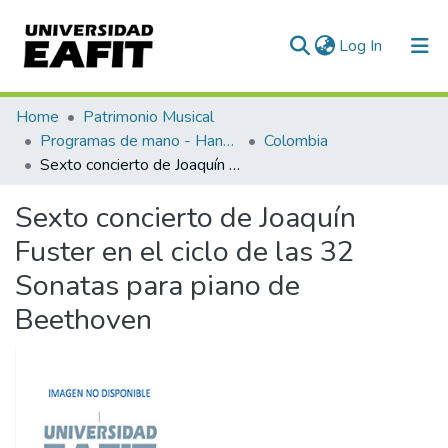
(current)
Log In
Communities & Collections
Home
Patrimonio Musical
Programas de mano - Hand programs
Colombia
All of DSpace
Sexto concierto de Joaquín Fuster en el ciclo de las 32 Sonatas para piano de Beethoven
Statistics
Sexto concierto de Joaquín
Fuster en el ciclo de las 32
Sonatas para piano de
Beethoven