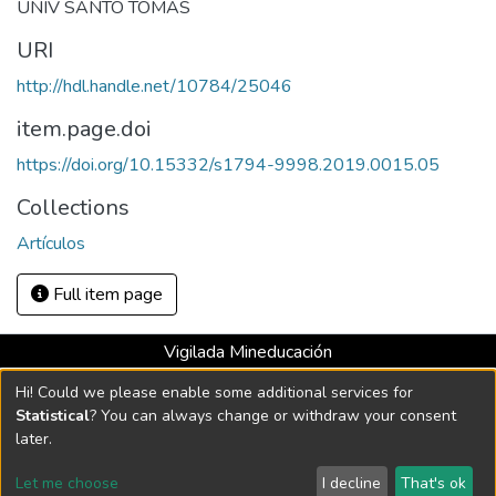
UNIV SANTO TOMAS
URI
http://hdl.handle.net/10784/25046
item.page.doi
https://doi.org/10.15332/s1794-9998.2019.0015.05
Collections
Artículos
Full item page
Vigilada Mineducación
Universidad con Acreditación Institucional hasta 2026 -
Hi! Could we please enable some additional services for
Resolución MEN 2158 de 2018
Statistical
? You can always change or withdraw your consent
later.
DSpace software
copyright © 2002-2026
LYRASIS
Let me choose
I decline
That's ok