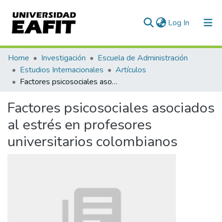
(current)
Log In
Communities & Collections
Home
Investigación
Escuela de Administración
Estudios Internacionales
Artículos
All of DSpace
Factores psicosociales asociados al estrés en profesores universitarios colombianos
Statistics
Factores psicosociales asociados
al estrés en profesores
universitarios colombianos