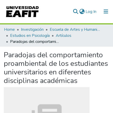
(current)
Log In
Communities & Collections
Home
Investigación
Escuela de Artes y Humanidades
Estudios en Psicología
Artículos
All of DSpace
Paradojas del comportamiento proambiental de los estudiantes universitarios en diferentes disciplinas académicas
Statistics
Paradojas del comportamiento
proambiental de los estudiantes
universitarios en diferentes
disciplinas académicas