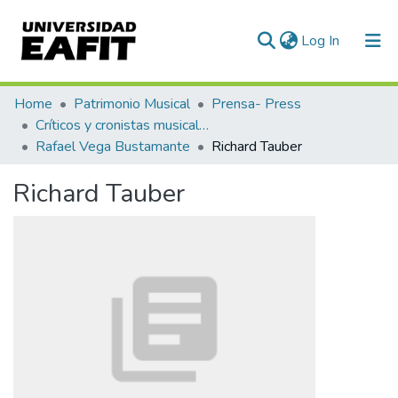
(current)
Log In
Communities & Collections
Home
Patrimonio Musical
Prensa- Press
Críticos y cronistas musicales
All of DSpace
Rafael Vega Bustamante
Richard Tauber
Statistics
Richard Tauber