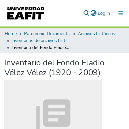
(current)
Log In
Communities & Collections
Home
Patrimonio Documental
Archivos históricos
Inventarios de archivos históricos
All of DSpace
Inventario del Fondo Eladio Vélez Vélez (1920 - 2009)
Statistics
Inventario del Fondo Eladio
Vélez Vélez (1920 - 2009)