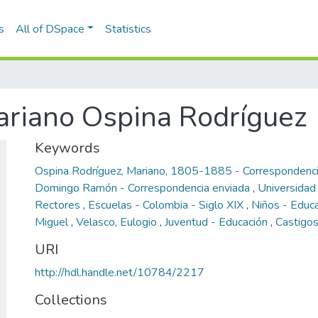
s
All of DSpace
Statistics
ariano Ospina Rodríguez
Keywords
Ospina Rodríguez, Mariano, 1805-1885 - Correspondenci
Domingo Ramón - Correspondencia enviada
,
Universidad
Rectores
,
Escuelas - Colombia - Siglo XIX
,
Niños - Educ
Miguel
,
Velasco, Eulogio
,
Juventud - Educación
,
Castigos
URI
http://hdl.handle.net/10784/2217
Collections