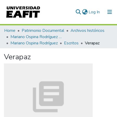
(current)
Log In
Communities & Collections
Home
Patrimonio Documental
Archivos históricos
Mariano Ospina Rodríguez (1826 -1912)
All of DSpace
Mariano Ospina Rodríguez
Escritos
Verapaz
Statistics
Verapaz