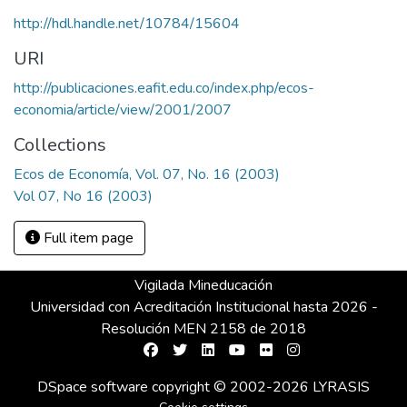
http://hdl.handle.net/10784/15604
URI
http://publicaciones.eafit.edu.co/index.php/ecos-
economia/article/view/2001/2007
Collections
Ecos de Economía, Vol. 07, No. 16 (2003)
Vol 07, No 16 (2003)
Full item page
Vigilada Mineducación
Universidad con Acreditación Institucional hasta 2026 -
Resolución MEN 2158 de 2018
DSpace software
copyright © 2002-2026
LYRASIS