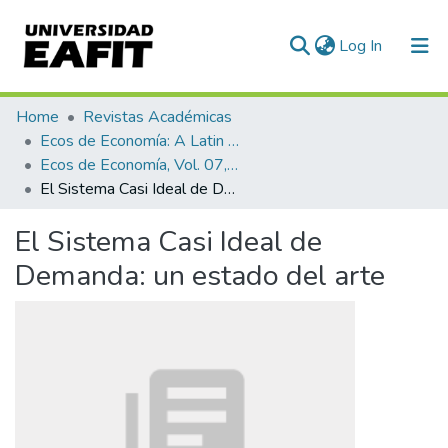
(current)
Log In
Communities & Collections
Home
Revistas Académicas
Ecos de Economía: A Latin American Journal of Applied Economics
All of DSpace
Ecos de Economía, Vol. 07, No. 16 (2003)
El Sistema Casi Ideal de Demanda: un estado del arte
El Sistema Casi Ideal de
Demanda: un estado del arte