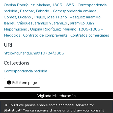
Ospina Rodríguez, Mariano, 1805-1885 - Correspondencia
recibida
,
Escobar, Fabricio - Correspondencia enviada
,
Gómez, Luciano
,
Trujillo, José Hilario
,
Vásquez Jaramillo,
Isabel
,
Vásquez Jaramillo y Jaramillo
,
Jaramillo, Juan
Nepomuceno
,
Ospina Rodríguez, Mariano, 1805-1885 -
Negocios
,
Contrato de compraventa
,
Contratos comerciales
URI
http://hdl.handle.net/10784/3885
Collections
Correspondencia recibida
Full item page
Vigilada Mineducación
Universidad con Acreditación Institucional hasta 2026 -
Hi! Could we please enable some additional services for
Resolución MEN 2158 de 2018
Statistical
? You can always change or withdraw your consent