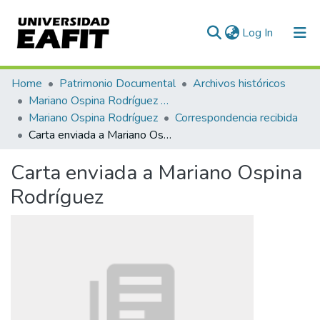
(current)
Log In
Communities & Collections
Home
Patrimonio Documental
Archivos históricos
Mariano Ospina Rodríguez (1826 -1912)
All of DSpace
Mariano Ospina Rodríguez
Correspondencia recibida
Carta enviada a Mariano Ospina Rodríguez
Statistics
Carta enviada a Mariano Ospina
Rodríguez