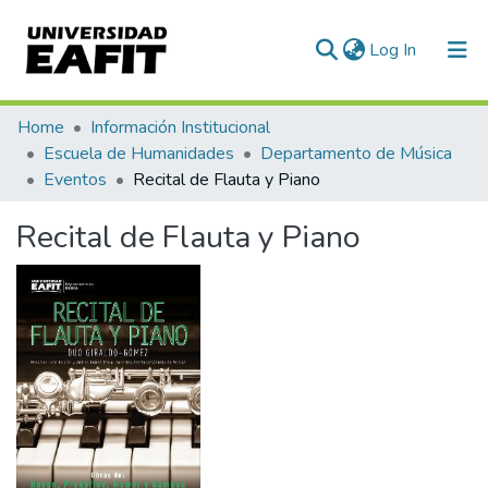
(current)
Log In
Communities & Collections
Home
Información Institucional
Escuela de Humanidades
Departamento de Música
All of DSpace
Eventos
Recital de Flauta y Piano
Statistics
Recital de Flauta y Piano