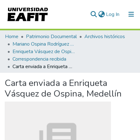
(current)
Log In
Communities & Collections
Home
Patrimonio Documental
Archivos históricos
Mariano Ospina Rodríguez (1826 -1912)
All of DSpace
Enriqueta Vásquez de Ospina
Correspondencia recibida
Statistics
Carta enviada a Enriqueta Vásquez de Ospina, Medellín
Carta enviada a Enriqueta
Vásquez de Ospina, Medellín