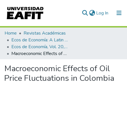
(current)
Log In
Communities & Collections
Home
Revistas Académicas
Ecos de Economía: A Latin American Journal of Applied Economics
All of DSpace
Ecos de Economía, Vol. 20, No. 43 (2016)
Macroeconomic Effects of Oil Price Fluctuations in Colombia
Statistics
Macroeconomic Effects of Oil
Price Fluctuations in Colombia