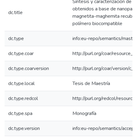
Síntesis y caracterización de
obtenidos a base de nanopartí
dc.title
magnetita-maghemita recubier
polímero biocompatible
dc.type
info:eu-repo/semantics/maste
dc.type.coar
http://purl.org/coar/resource_
dc.type.coarversion
http://purl.org/coar/version/
dc.type.local
Tesis de Maestría
dc.type.redcol
http://purl.org/redcol/resourc
dc.type.spa
Monografía
dc.type.version
info:eu-repo/semantics/accep