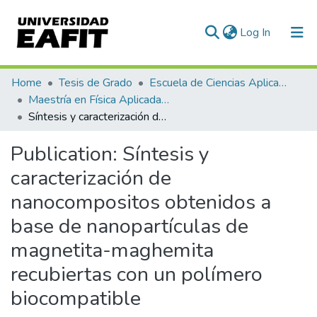
(current)
Log In
Communities & Collections
Home
Tesis de Grado
Escuela de Ciencias Aplicadas e Ingeniería
Maestría en Física Aplicada (tesis)
All of DSpace
Síntesis y caracterización de nanocompositos obtenidos a base de nanopartículas de magnetita-maghemita recubiertas con un polímero biocompatible
Statistics
Publication:
Síntesis y
caracterización de
nanocompositos obtenidos a
base de nanopartículas de
magnetita-maghemita
recubiertas con un polímero
biocompatible