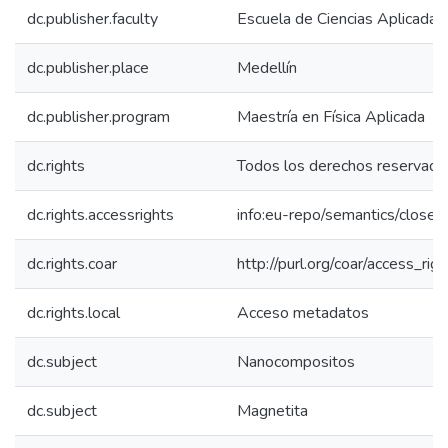
dc.publisher.faculty
Escuela de Ciencias Aplicadas 
dc.publisher.place
Medellín
dc.publisher.program
Maestría en Física Aplicada
dc.rights
Todos los derechos reservado
dc.rights.accessrights
info:eu-repo/semantics/close
dc.rights.coar
http://purl.org/coar/access_rig
dc.rights.local
Acceso metadatos
dc.subject
Nanocompositos
dc.subject
Magnetita