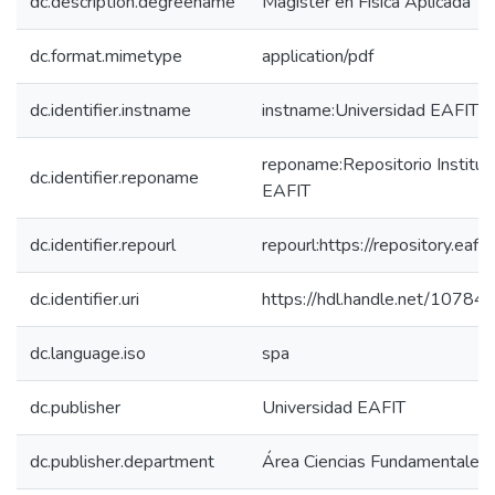
dc.description.degreename
Magíster en Física Aplicada
dc.format.mimetype
application/pdf
dc.identifier.instname
instname:Universidad EAFIT
reponame:Repositorio Instituc
dc.identifier.reponame
EAFIT
dc.identifier.repourl
repourl:https://repository.eafit
dc.identifier.uri
https://hdl.handle.net/1078
dc.language.iso
spa
dc.publisher
Universidad EAFIT
dc.publisher.department
Área Ciencias Fundamentales