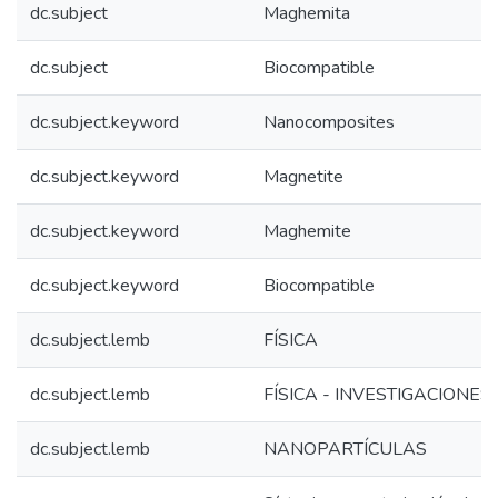
dc.subject
Maghemita
dc.subject
Biocompatible
dc.subject.keyword
Nanocomposites
dc.subject.keyword
Magnetite
dc.subject.keyword
Maghemite
dc.subject.keyword
Biocompatible
dc.subject.lemb
FÍSICA
dc.subject.lemb
FÍSICA - INVESTIGACIONES
dc.subject.lemb
NANOPARTÍCULAS