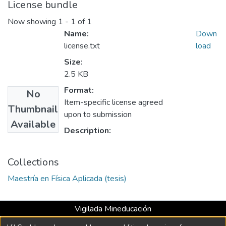
License bundle
Now showing
1 - 1 of 1
Name:
Down
license.txt
load
Size:
2.5 KB
Format:
No
Item-specific license agreed
Thumbnail
upon to submission
Available
Description:
Collections
Maestría en Física Aplicada (tesis)
Vigilada Mineducación
Universidad con Acreditación Institucional hasta 2026 -