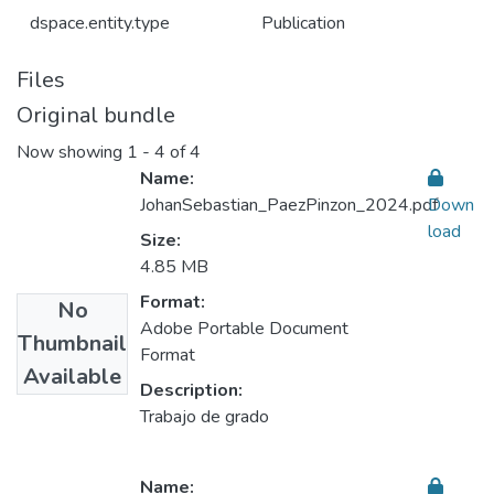
dspace.entity.type
Publication
Files
Original bundle
Now showing
1 - 4 of 4
Name:
JohanSebastian_PaezPinzon_2024.pdf
Down
load
Size:
4.85 MB
Format:
No
Adobe Portable Document
Thumbnail
Format
Available
Description:
Trabajo de grado
Name: