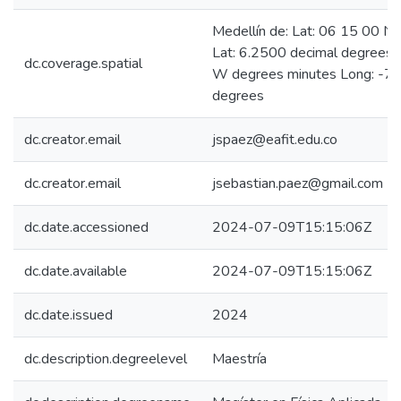
Medellín de: Lat: 06 15 00 N
Lat: 6.2500 decimal degrees
dc.coverage.spatial
W degrees minutes Long: -75
degrees
dc.creator.email
jspaez@eafit.edu.co
dc.creator.email
jsebastian.paez@gmail.com
dc.date.accessioned
2024-07-09T15:15:06Z
dc.date.available
2024-07-09T15:15:06Z
dc.date.issued
2024
dc.description.degreelevel
Maestría