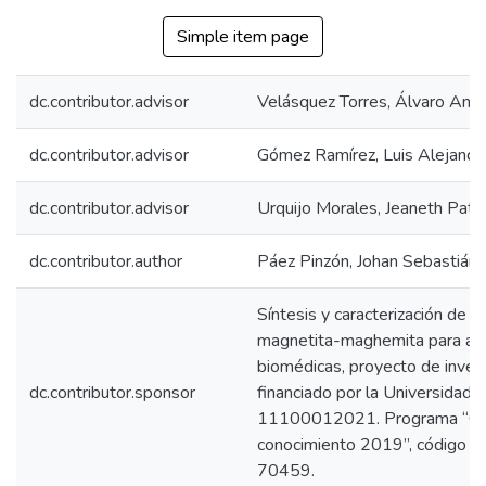
Simple item page
dc.contributor.advisor
Velásquez Torres, Álvaro And
dc.contributor.advisor
Gómez Ramírez, Luis Alejandr
dc.contributor.advisor
Urquijo Morales, Jeaneth Patri
dc.contributor.author
Páez Pinzón, Johan Sebastián
Síntesis y caracterización de
magnetita-maghemita para apl
biomédicas, proyecto de invest
dc.contributor.sponsor
financiado por la Universidad 
11100012021. Programa “Co
conocimiento 2019”, código d
70459.