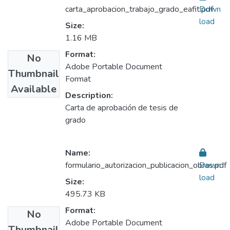
carta_aprobacion_trabajo_grado_eafit.pdf
Down
load
Size:
1.16 MB
Format:
No
Adobe Portable Document
Thumbnail
Format
Available
Description:
Carta de aprobación de tesis de
grado
Name:
formulario_autorizacion_publicacion_obras.pdf
Down
load
Size:
495.73 KB
Format:
No
Adobe Portable Document
Thumbnail