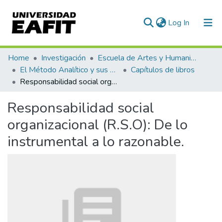
(current)
Log In
Communities & Collections
Home
Investigación
Escuela de Artes y Humanidades
El Método Analítico y sus Aplicaciones en las Ciencias Sociales y Humanas (EAFIT - U de A)
Capítulos de libros
All of DSpace
Responsabilidad social organizacional (R.S.O): De lo instrumental a lo razonable.
Statistics
Responsabilidad social
organizacional (R.S.O): De lo
instrumental a lo razonable.