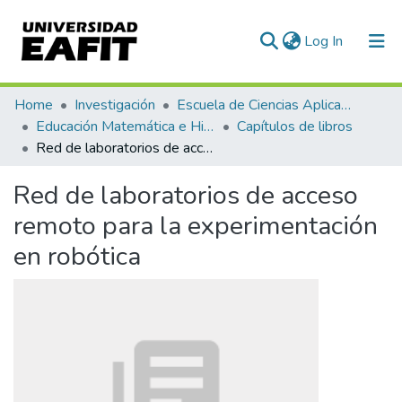
(current)
Log In
Communities & Collections
Home
Investigación
Escuela de Ciencias Aplicadas e Ingeniería
Educación Matemática e Historia (EAFIT - U de A)
Capítulos de libros
All of DSpace
Red de laboratorios de acceso remoto para la experimentación en robótica
Statistics
Red de laboratorios de acceso
remoto para la experimentación
en robótica