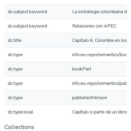
dc.subject.keyword
La estrategia colombiana de
dc.subject.keyword
Relaciones con APEC
dc.title
Capitulo 6. Colombia en los e
dc.type
info:eu-repo/semantics/book
dc.type
bookPart
dc.type
info:eu-repo/semantics/publ
dc.type
publishedVersion
dc.type.local
Capítulo o parte de un libro
Collections