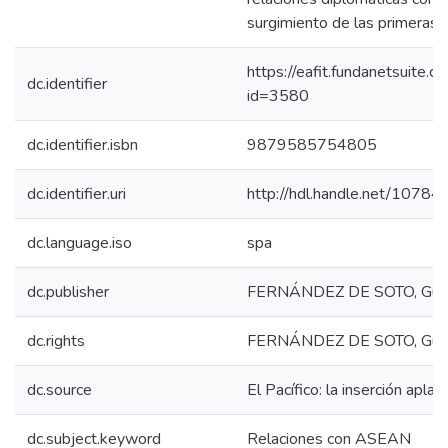
surgimiento de las primeras 
https://eafit.fundanetsuite.
dc.identifier
id=3580
dc.identifier.isbn
9879585754805
dc.identifier.uri
http://hdl.handle.net/1078
dc.language.iso
spa
dc.publisher
FERNÁNDEZ DE SOTO, Guil
dc.rights
FERNÁNDEZ DE SOTO, Guil
dc.source
El Pacífico: la inserción aplaz
dc.subject.keyword
Relaciones con ASEAN