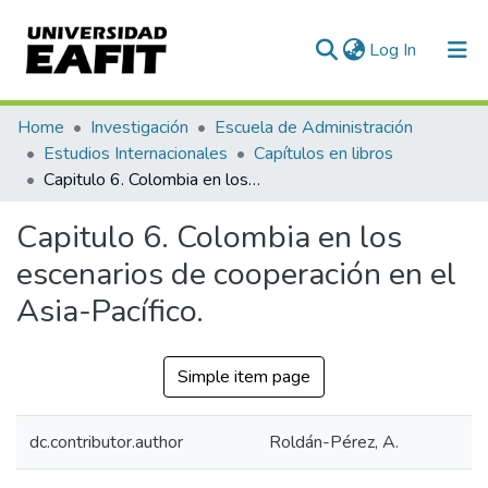
(current)
Log In
Communities & Collections
Home
Investigación
Escuela de Administración
Estudios Internacionales
Capítulos en libros
All of DSpace
Capitulo 6. Colombia en los escenarios de cooperación en el Asia-Pacífico.
Statistics
Capitulo 6. Colombia en los
escenarios de cooperación en el
Asia-Pacífico.
Simple item page
dc.contributor.author
Roldán-Pérez, A.