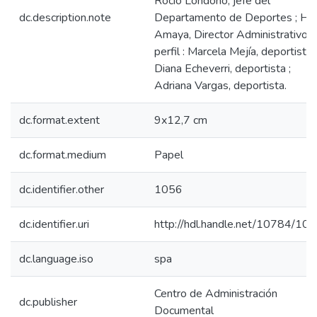
Rocío Londoño, jefe del
dc.description.note
Departamento de Deportes ; Hu
Amaya, Director Administrativo ;
perfil : Marcela Mejía, deportista ;
Diana Echeverri, deportista ;
Adriana Vargas, deportista.
dc.format.extent
9x12,7 cm
dc.format.medium
Papel
dc.identifier.other
1056
dc.identifier.uri
http://hdl.handle.net/10784/10
dc.language.iso
spa
Centro de Administración
dc.publisher
Documental