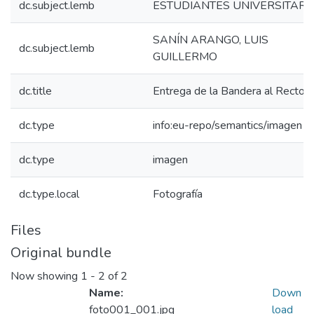
dc.subject.lemb
ESTUDIANTES UNIVERSITARI
SANÍN ARANGO, LUIS
dc.subject.lemb
GUILLERMO
dc.title
Entrega de la Bandera al Rector
dc.type
info:eu-repo/semantics/imagen
dc.type
imagen
dc.type.local
Fotografía
Files
Original bundle
Now showing
1 - 2 of 2
Name:
Down
foto001_001.jpg
load