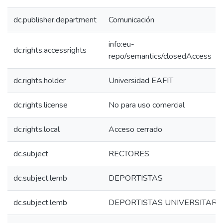
dc.publisher.department
Comunicación
info:eu-
dc.rights.accessrights
repo/semantics/closedAccess
dc.rights.holder
Universidad EAFIT
dc.rights.license
No para uso comercial
dc.rights.local
Acceso cerrado
dc.subject
RECTORES
dc.subject.lemb
DEPORTISTAS
dc.subject.lemb
DEPORTISTAS UNIVERSITARI