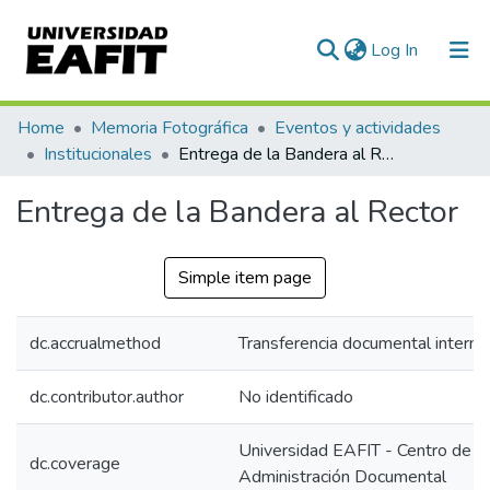
(current)
Log In
Communities & Collections
Home
Memoria Fotográfica
Eventos y actividades
Institucionales
Entrega de la Bandera al Rector
All of DSpace
Entrega de la Bandera al Rector
Statistics
Simple item page
dc.accrualmethod
Transferencia documental interna
dc.contributor.author
No identificado
Universidad EAFIT - Centro de
dc.coverage
Administración Documental