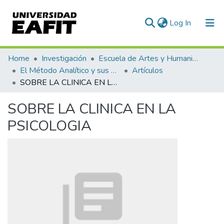
(current)
Log In
Communities & Collections
Home
Investigación
Escuela de Artes y Humanidades
El Método Analítico y sus Aplicaciones en las Ciencias Sociales y Humanas (EAFIT - U de A)
Artículos
All of DSpace
SOBRE LA CLINICA EN LA PSICOLOGIA
Statistics
SOBRE LA CLINICA EN LA
PSICOLOGIA