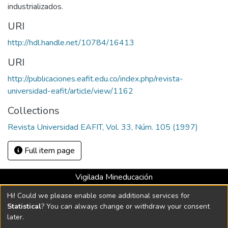
industrializados.
URI
http://hdl.handle.net/10784/16413
URI
http://publicaciones.eafit.edu.co/index.php/revista-
universidad-eafit/article/view/1162
Collections
Revista Universidad EAFIT, Vol. 33, Núm. 105 (1997)
Full item page
Vigilada Mineducación
Universidad con Acreditación Institucional hasta 2026 -
Hi! Could we please enable some additional services for
Resolución MEN 2158 de 2018
Statistical
? You can always change or withdraw your consent
later.