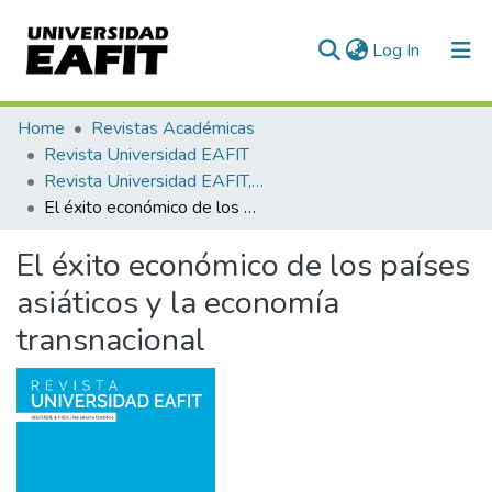
(current)
Log In
Communities & Collections
Home
Revistas Académicas
Revista Universidad EAFIT
All of DSpace
Revista Universidad EAFIT, Vol. 33, Núm. 105 (1997)
El éxito económico de los países asiáticos y la economía transnacional
Statistics
El éxito económico de los países
asiáticos y la economía
transnacional