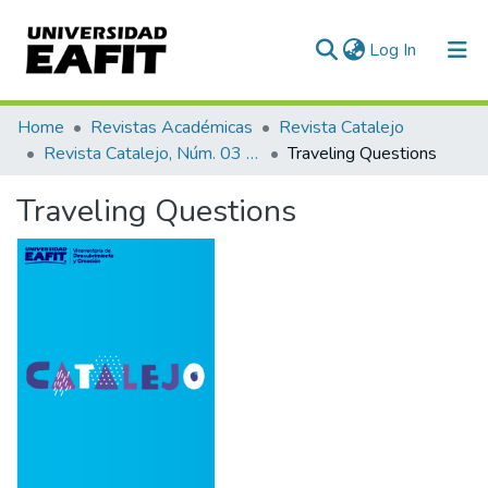
(current)
Log In
Communities & Collections
Home
Revistas Académicas
Revista Catalejo
Revista Catalejo, Núm. 03 (2010)
Traveling Questions
All of DSpace
Traveling Questions
Statistics