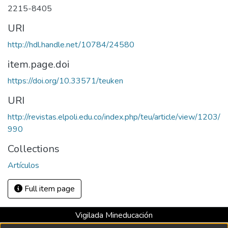
2215-8405
URI
http://hdl.handle.net/10784/24580
item.page.doi
https://doi.org/10.33571/teuken
URI
http://revistas.elpoli.edu.co/index.php/teu/article/view/1203/
990
Collections
Artículos
Full item page
Vigilada Mineducación
Universidad con Acreditación Institucional hasta 2026 -