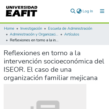
(current)
Log In
Communities & Collections
Home
Investigación
Escuela de Administración
Administración y Organizaciones
Artículos
All of DSpace
Reflexiones en torno a la intervención socioeconómica del ISEOR. El caso de una organización familiar mejicana
Statistics
Reflexiones en torno a la
intervención socioeconómica del
ISEOR. El caso de una
organización familiar mejicana