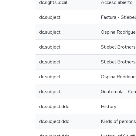
dc.rights.local
Acceso abierto
dc.subject
Factura - Stiebe
dc.subject
Ospina Rodrígue
dc.subject
Stiebel Brothers
dc.subject
Stiebel Brother
dc.subject
Ospina Rodrígue
dc.subject
Guatemala - Come
dc.subject.ddc
History
dc.subject.ddc
Kinds of person