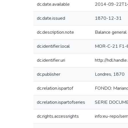
dc.date.available
2014-09-22T14
dc.date.issued
1870-12-31
dc.description.note
Balance general
dc.identifier.local
MOR-C-21 F1-
dc.identifier.uri
http://hdl.hand
dc.publisher
Londres, 1870
dc.relation.ispartof
FONDO: Mariano
dc.relation.ispartofseries
SERIE DOCUMENT
dc.rights.accessrights
info:eu-repo/se