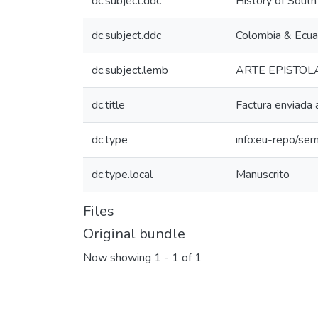
dc.subject.ddc
History of Sout
dc.subject.ddc
Colombia & Ecua
dc.subject.lemb
ARTE EPISTOL
dc.title
Factura enviada
dc.type
info:eu-repo/sem
dc.type.local
Manuscrito
Files
Original bundle
Now showing
1 - 1 of 1