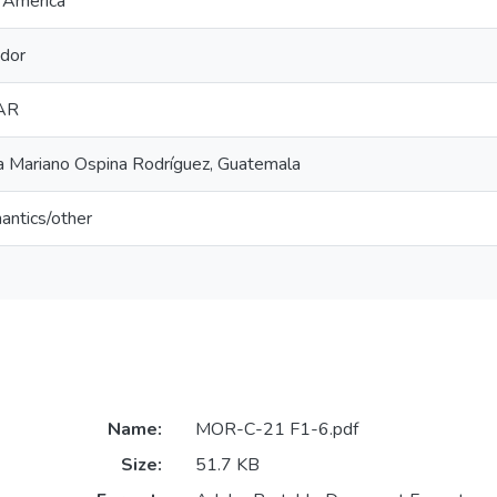
h America
dor
AR
 a Mariano Ospina Rodríguez, Guatemala
antics/other
Name:
MOR-C-21 F1-6.pdf
Size:
51.7 KB