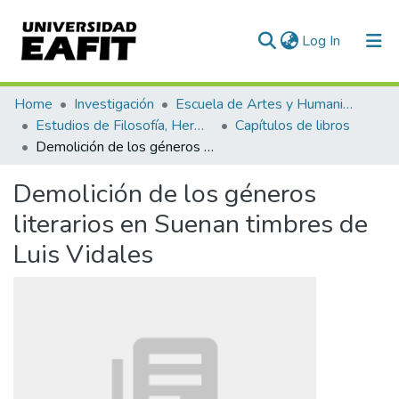
(current)
Log In
Communities & Collections
Home
Investigación
Escuela de Artes y Humanidades
Estudios de Filosofía, Hermenéutica y Narrativas
Capítulos de libros
All of DSpace
Demolición de los géneros literarios en Suenan timbres de Luis Vidales
Statistics
Demolición de los géneros
literarios en Suenan timbres de
Luis Vidales