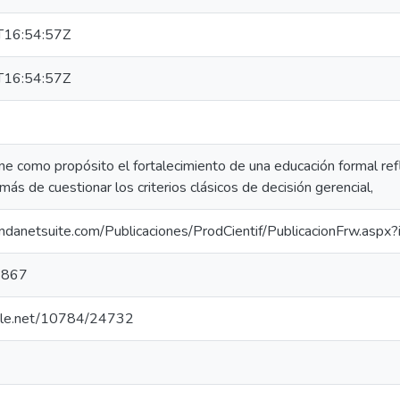
16:54:57Z
16:54:57Z
ne como propósito el fortalecimiento de una educación formal refl
s de cuestionar los criterios clásicos de decisión gerencial,
.fundanetsuite.com/Publicaciones/ProdCientif/PublicacionFrw.asp
3867
ndle.net/10784/24732