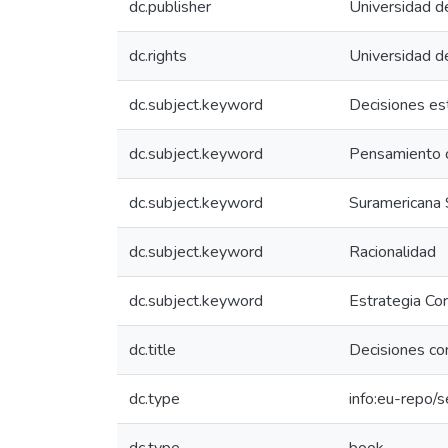
dc.publisher
Universidad d
dc.rights
Universidad d
dc.subject.keyword
Decisiones es
dc.subject.keyword
Pensamiento 
dc.subject.keyword
Suramericana 
dc.subject.keyword
Racionalidad
dc.subject.keyword
Estrategia Cor
dc.title
Decisiones cor
dc.type
info:eu-repo/