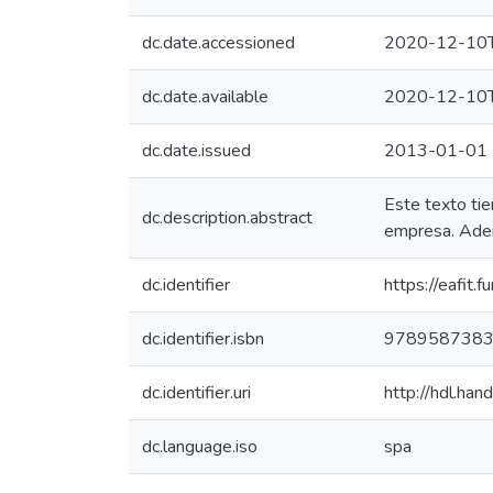
dc.date.accessioned
2020-12-10T
dc.date.available
2020-12-10T
dc.date.issued
2013-01-01
Este texto tie
dc.description.abstract
empresa. Ademá
dc.identifier
https://eafit
dc.identifier.isbn
978958738
dc.identifier.uri
http://hdl.ha
dc.language.iso
spa