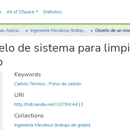
s
All of DSpace
Statistics
Escuela de Ciencias Aplicadas e Ingeniería
Ingeniería Mecánica (trabajo de grado)
lo de sistema para limp
o
Keywords
Carbón Térmico
,
Polvo de carbón
URI
http://hdl.handle.net/10784/4413
Collections
Ingeniería Mecánica (trabajo de grado)